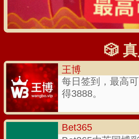
联系
买球软件